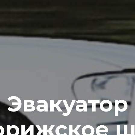
Эвакуатор
орижское ш